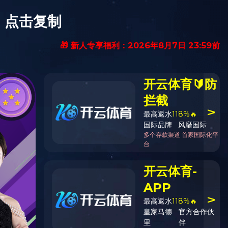
-8252920、0412-8252930
搜
索
流
视频观赏
标准下载
企业荣誉
AYX(中国)